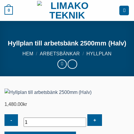
Skip
0
to
content
Hyllplan till arbetsbänk 2500mm (Halv)
HEM
/
ARBETSBÄNKAR
/
HYLLPLAN
1,480.00
kr