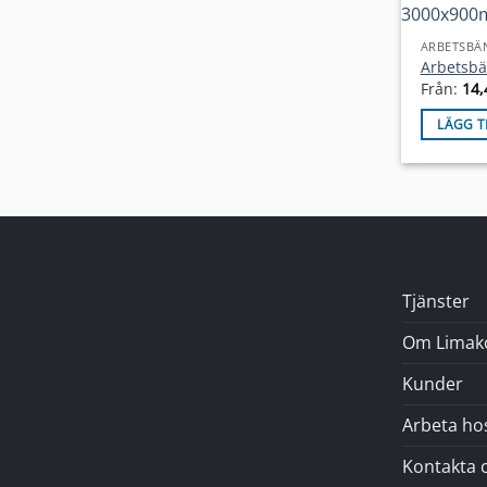
ARBETSBÄ
Arbetsbä
Från:
14,
LÄGG T
Tjänster
Om Limak
Kunder
Arbeta ho
Kontakta 