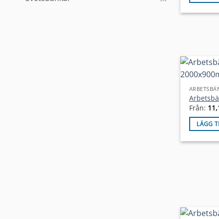
ARBETSBÄ
Arbetsbä
Från:
11,
LÄGG T