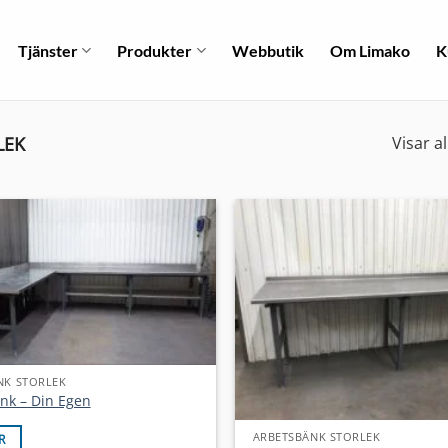
Tjänster
Produkter
Webbutik
Om Limako
K
LEK
Visar al
NK STORLEK
nk – Din Egen
ARBETSBÄNK STORLEK
R