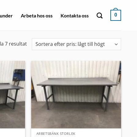
0
under
Arbeta hos oss
Kontakta oss
Sorterade
la 7 resultat
efter
pris:
lågt
till
högt
ARBETSBÄNK STORLEK