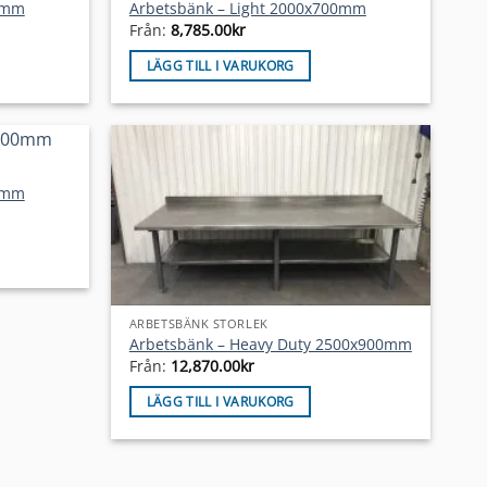
00mm
Arbetsbänk – Light 2000x700mm
Från:
8,785.00
kr
LÄGG TILL I VARUKORG
00mm
ARBETSBÄNK STORLEK
Arbetsbänk – Heavy Duty 2500x900mm
Från:
12,870.00
kr
LÄGG TILL I VARUKORG