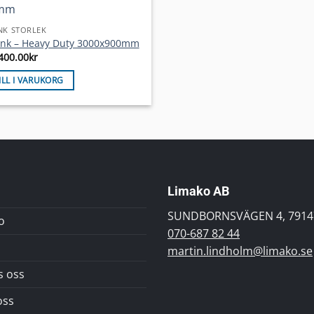
NK STORLEK
nk – Heavy Duty 3000x900mm
400.00
kr
ILL I VARUKORG
Limako AB
SUNDBORNSVÄGEN 4, 7914
o
070-687 82 44
martin.lindholm@limako.se
s oss
oss