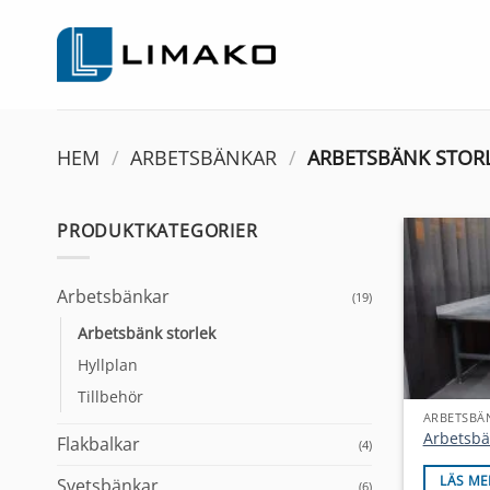
Skip
to
content
HEM
/
ARBETSBÄNKAR
/
ARBETSBÄNK STOR
PRODUKTKATEGORIER
Arbetsbänkar
(19)
Arbetsbänk storlek
Hyllplan
Tillbehör
ARBETSBÄ
Arbetsbä
Flakbalkar
(4)
LÄS ME
Svetsbänkar
(6)