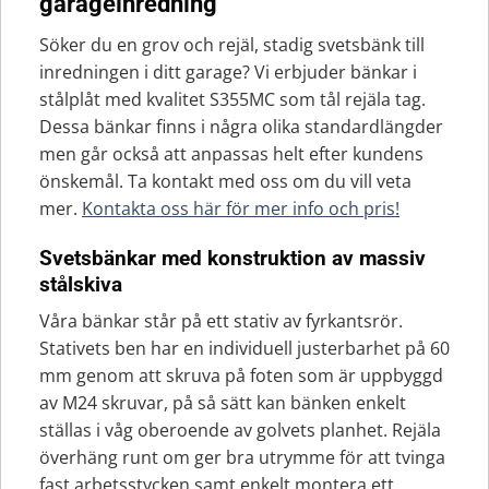
garageinredning
Söker du en grov och rejäl, stadig svetsbänk till
inredningen i ditt garage? Vi erbjuder bänkar i
stålplåt med kvalitet S355MC som tål rejäla tag.
Dessa bänkar finns i några olika standardlängder
men går också att anpassas helt efter kundens
önskemål. Ta kontakt med oss om du vill veta
mer.
Kontakta oss här för mer info och pris!
Svetsbänkar med konstruktion av massiv
stålskiva
Våra bänkar står på ett stativ av fyrkantsrör.
Stativets ben har en individuell justerbarhet på 60
mm genom att skruva på foten som är uppbyggd
av M24 skruvar, på så sätt kan bänken enkelt
ställas i våg oberoende av golvets planhet. Rejäla
överhäng runt om ger bra utrymme för att tvinga
fast arbetsstycken samt enkelt montera ett