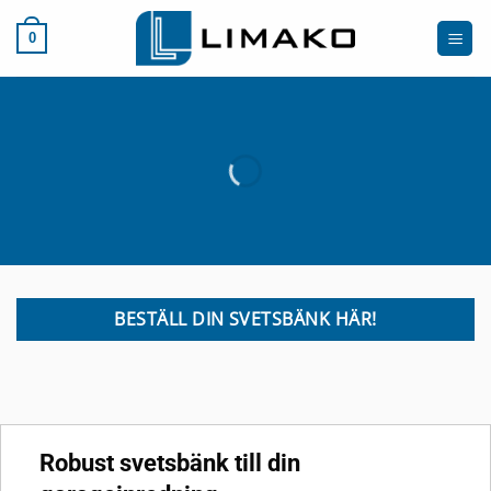
Skip
to
0
content
BESTÄLL DIN SVETSBÄNK HÄR!
Robust svetsbänk till din