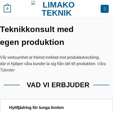
Skip
0
to
content
Teknikkonsult med
egen produktion
Vår verksamhet är främst inriktad mot produktutveckling,
där vi hjälper våra kunder ta sig från idé till produktion.
Våra
Tjänster
VAD VI ERBJUDER
Hyttfjädring för tunga fordon