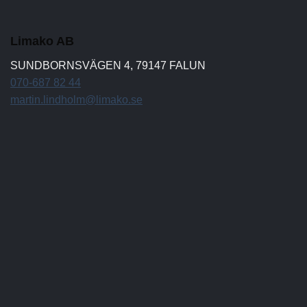
Limako AB
SUNDBORNSVÄGEN 4, 79147 FALUN
070-687 82 44
martin.lindholm@limako.se