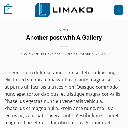
Skip
to
0
content
STYLE
Another post with A Gallery
POSTED ON
16 DECEMBER, 2013
BY
DALARNA DIGITAL
Lorem ipsum dolor sit amet, consectetur adipiscing
elit. In sed vulputate massa. Fusce ante magna, iaculis
ut purus ut, facilisis ultrices nibh. Quisque commodo
nunc eget tortor dapibus, et tristique magna convallis.
Phasellus egestas nunc eu venenatis vehicula.
Phasellus et magna nulla. Proin ante nunc, mollis a
lectus ac, volutpat placerat ante. Vestibulum sit amet
magna sit amet nunc faucibus mollis. Aliquam vel