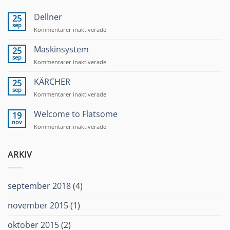
Dellner
Brakes
Dellner
25
sep
för
Kommentarer inaktiverade
Dellner
Maskinsystem
25
sep
för
Kommentarer inaktiverade
Maskinsystem
KÄRCHER
25
sep
för
Kommentarer inaktiverade
KÄRCHER
Welcome to Flatsome
19
nov
för
Kommentarer inaktiverade
Welcome
to
Flatsome
ARKIV
september 2018
(4)
november 2015
(1)
oktober 2015
(2)